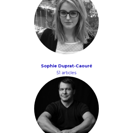
Sophie Duprat-Caouré
51 articles