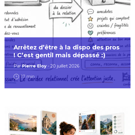
Arrêtez d’être à la dispo des pros
! C’est gentil mais dépassé :)
Par
Pierre Eloy
- 20 juillet 2026
17 min