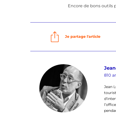
Encore de bons outils 
Je partage l'article
Jean
810 ar
Jean L
touris
d'inte
l’offi
pendan