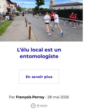
L’élu local est un
entomologiste
En savoir plus
Par
François Perroy
- 28 mai 2026
9 min