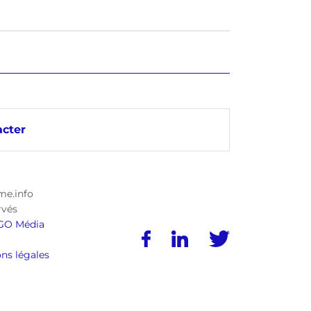
cter
me.info
rvés
GO Média
ns légales