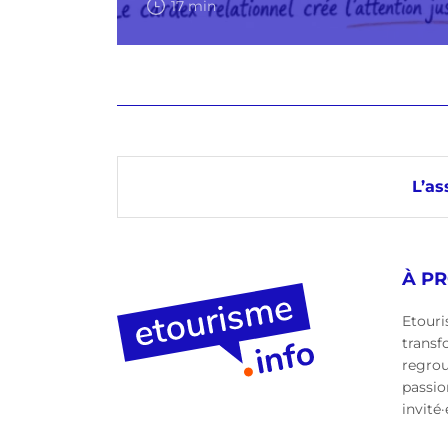
17 min
L’as
À P
Etouri
transf
regro
passio
invité