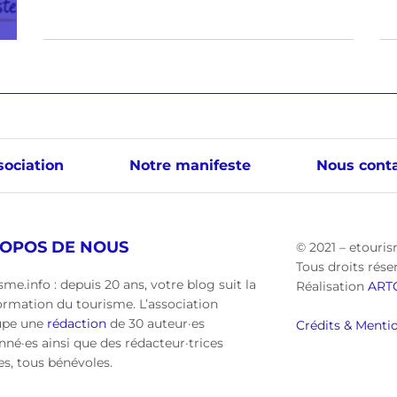
sociation
Notre manifeste
Nous conta
ROPOS DE NOUS
© 2021 – etouris
Tous droits rése
sme.info : depuis 20 ans, votre blog suit la
Réalisation
ART
ormation du tourisme. L’association
upe une
rédaction
de 30 auteur·es
Crédits & Mentio
nné·es ainsi que des rédacteur·trices
·es, tous bénévoles.