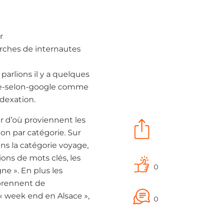
r
erches de internautes
parlions il y a quelques
isme-selon-google comme
ndexation.
ir d’où proviennent les
ion par catégorie. Sur
ans la catégorie voyage,
ions de mots clés, les
0
ne ». En plus les
 prennent de
« week end en Alsace »,
0