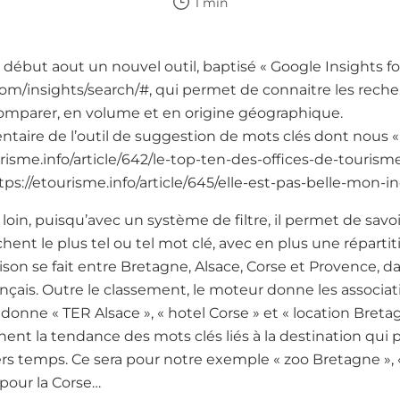
1 min
début aout un nouvel outil, baptisé « Google Insights fo
com/insights/search/#, qui permet de connaitre les rech
 comparer, en volume et en origine géographique.
taire de l’outil de suggestion de mots clés dont nous « 
urisme.info/article/642/le-top-ten-des-offices-de-tour
tps://etourisme.info/article/645/elle-est-pas-belle-mon-i
 loin, puisqu’avec un système de filtre, il permet de savo
hent le plus tel ou tel mot clé, avec en plus une répartit
raison se fait entre Bretagne, Alsace, Corse et Provence, d
ançais. Outre le classement, le moteur donne les associat
 donne « TER Alsace », « hotel Corse » et « location Bretag
ent la tendance des mots clés liés à la destination qui
ers temps. Ce sera pour notre exemple « zoo Bretagne », 
 pour la Corse…