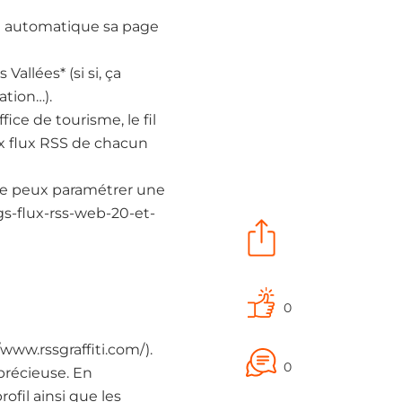
on automatique sa page
allées* (si si, ça
ation…).
ice de tourisme, le fil
aux flux RSS de chacun
 je peux paramétrer une
gs-flux-rss-web-20-et-
0
//www.rssgraffiti.com/).
0
 précieuse. En
ofil ainsi que les