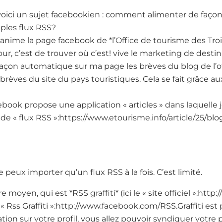
, voici un sujet facebookien : comment alimenter de faç
ples flux RSS?
nime la page facebook de *l’Office de tourisme des Trois V
our, c’est de trouver où c’est! vive le marketing de destin
façon automatique sur ma page les brèves du blog de l’off
es brèves du site du pays touristiques. Cela se fait grâce 
ebook propose une application « articles » dans laquelle
de « flux RSS »:https://www.etourisme.info/article/25/blo
e peux importer qu’un flux RSS à la fois. C’est limité.
 moyen, qui est *RSS graffiti* (ici le « site officiel »:http:
« Rss Graffiti »:http://www.facebook.com/RSS.Graffiti est
tion sur votre profil, vous allez pouvoir syndiquer votre pr