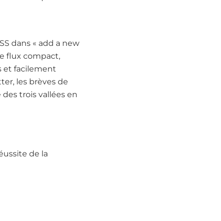
 RSS dans « add a new
 le flux compact,
s et facilement
tter, les brèves de
 des trois vallées en
réussite de la