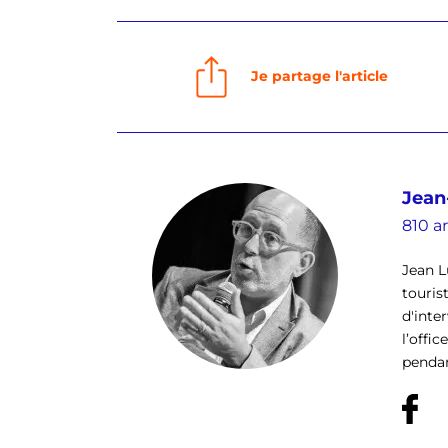
Je partage l'article
Jean
810 ar
Jean L
touris
d'inte
l’offi
pendan