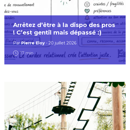
Arrêtez d’être à la dispo des pros
! C’est gentil mais dépassé :)
Par
Pierre Eloy
- 20 juillet 2026
17 min