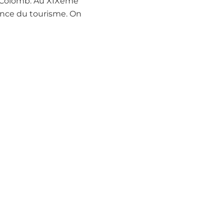
e Colomb. Au XIXème
sance du tourisme. On