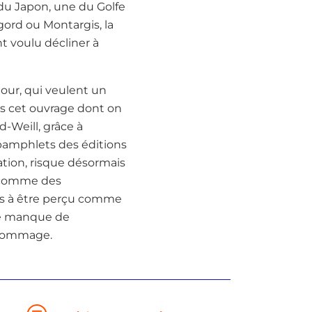
 du Japon, une du Golfe
gord ou Montargis, la
t voulu décliner à
our, qui veulent un
ans cet ouvrage dont on
d-Weill, grâce à
 pamphlets des éditions
ation, risque désormais
t comme des
is à être perçu comme
 le manque de
t dommage.