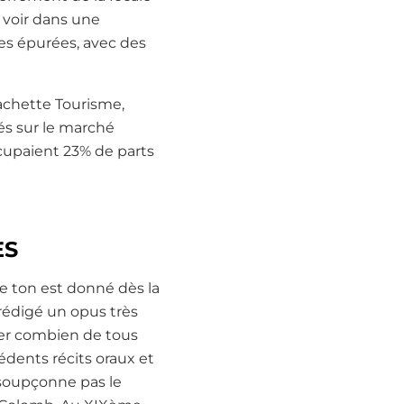
t voir dans une
ues épurées, avec des
achette Tourisme,
tés sur le marché
cupaient 23% de parts
ES
Le ton est donné dès la
 rédigé un opus très
eler combien de tous
édents récits oraux et
 soupçonne pas le