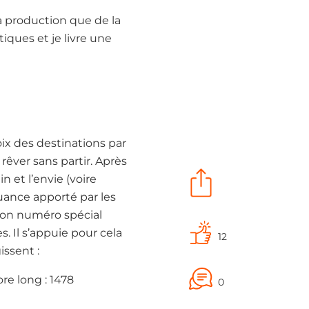
la production que de la
iques et je livre une
ix des destinations par
rêver sans partir. Après
 et l’envie (voire
nuance apporté par les
 son numéro spécial
s. Il s’appuie pour cela
12
issent :
e long : 1478
0