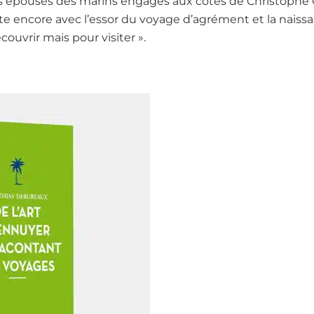
s épouses des marins engagés aux côtés de Christoph
e gâte encore avec l’essor du voyage d’agrément et la nais
ouvrir mais pour visiter ».