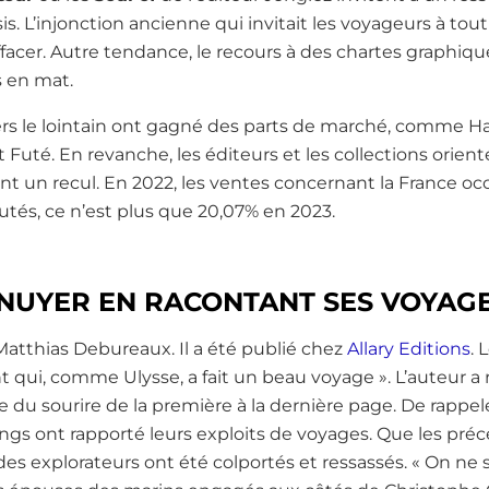
s. L’injonction ancienne qui invitait les voyageurs à tou
facer. Autre tendance, le recours à des chartes graphiq
 en mat.
ers le lointain ont gagné des parts de marché, comme H
t Futé. En revanche, les éditeurs et les collections orien
t un recul. En 2022, les ventes concernant la France oc
és, ce n’est plus que 20,07% en 2023.
NNUYER EN RACONTANT SES VOYAG
r Matthias Debureaux. Il a été publié chez
Allary Editions
. 
t qui, comme Ulysse, a fait un beau voyage ». L’auteur a
cure du sourire de la première à la dernière page. De rapp
ings ont rapporté leurs exploits de voyages. Que les préc
s explorateurs ont été colportés et ressassés. « On ne