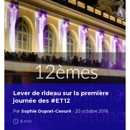
Lever de rideau sur la première
journée des #ET12
Par
Sophie Duprat-Caouré
- 20 octobre 2016
8 min