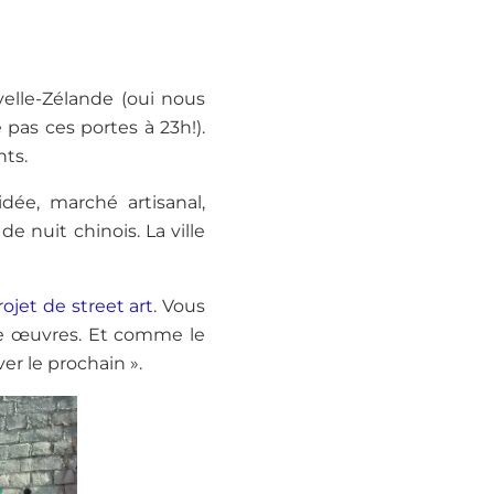
uvelle-Zélande (oui nous
pas ces portes à 23h!).
nts.
dée, marché artisanal,
e nuit chinois. La ville
rojet de street art
. Vous
ine œuvres. Et comme le
ver le prochain ».