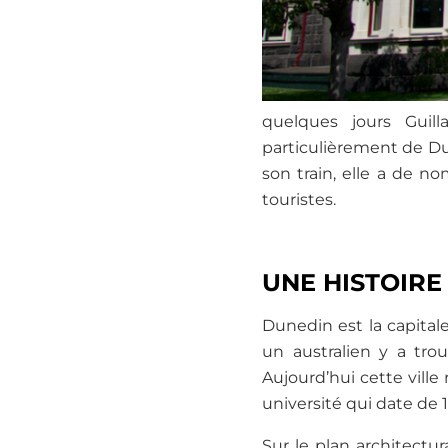
quelques jours Guil
particulièrement de Du
son train, elle a de n
touristes.
UNE HISTOIRE
Dunedin est la capital
un australien y a tro
Aujourd’hui cette ville
université qui date de 
Sur le plan architectu