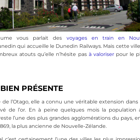
laume vous parlait des
voyages en train en Nouv
nedin qui accueille le Dunedin Railways. Mais cette vill
ombreux atouts qu’elle n’hésite pas
à valoriser
pour le p
 BIEN PRÉSENTE
e de l’Otago, elle a connu une véritable extension dan
uvé de l’or. En à peine quelques mois la population a
 reste l’une des plus grandes agglomérations du pays, en
1869, la plus ancienne de Nouvelle-Zélande.
ral c’est certainement l’une des villes les plus impress