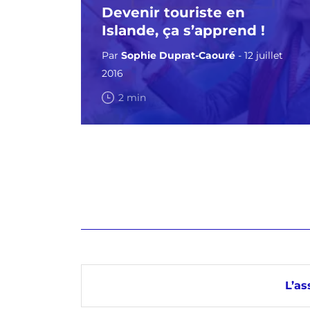
Devenir touriste en
Islande, ça s’apprend !
Par
Sophie Duprat-Caouré
- 12 juillet
2016
2 min
L’as