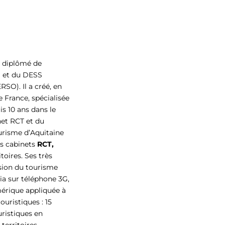
st diplômé de
) et du DESS
O). Il a créé, en
 France, spécialisée
is 10 ans dans le
net RCT et du
urisme d’Aquitaine
s cabinets
RCT,
toires. Ses très
ision du tourisme
a sur téléphone 3G,
mérique appliquée à
ristiques :
15
uristiques en