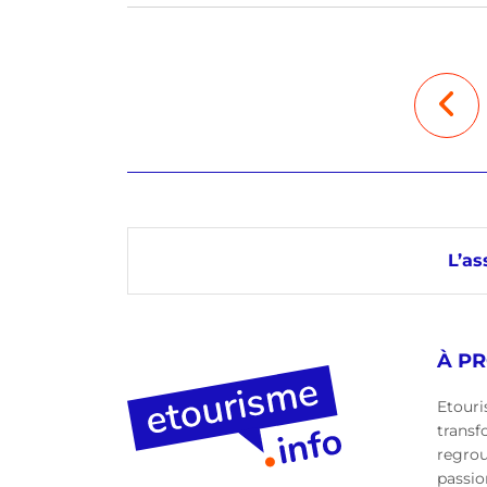
L’as
À P
Etouri
transf
regro
passio