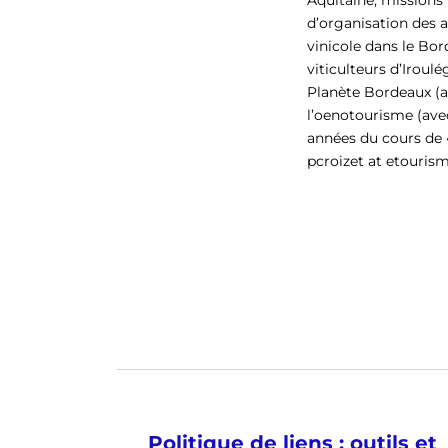
Aquitaine, missions v
d’organisation des a
vinicole dans le Bo
viticulteurs d’Irou
Planète Bordeaux (av
l’oenotourisme (avec
années du cours de 
pcroizet at etourism
Politique de liens : outils et