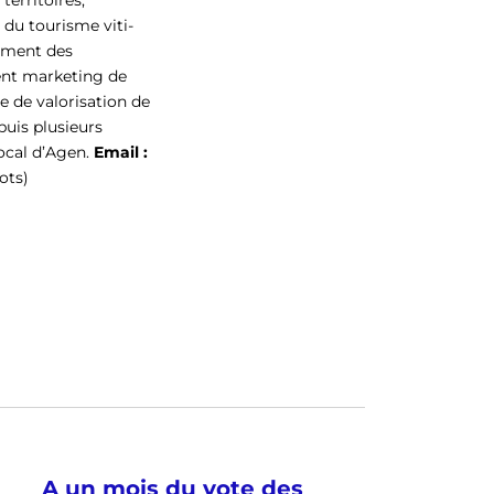
territoires,
du tourisme viti-
nement des
ment marketing de
e de valorisation de
puis plusieurs
ocal d’Agen.
Email :
ots)
A un mois du vote des