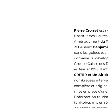
Pierre Croizet
est né
l’Institut des Haut
Aménagement du Terr
2004, avec
Benjami
dans les guides tour
domaine du développ
Groupe Caisse des D
en février 1998. Il 
CRITER et Un Air d
nombreuses interven
complète et original
mise en place d’une
l’information touris
territoires mis en r