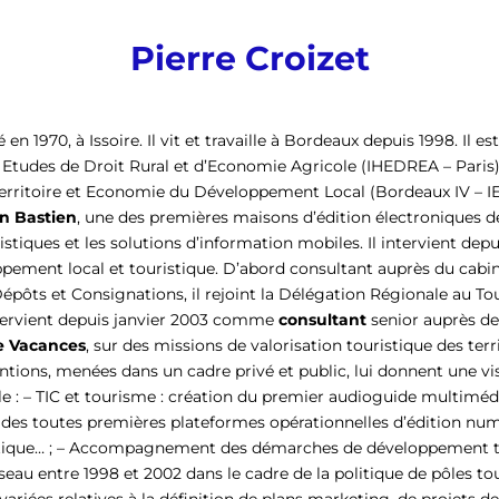
Pierre Croizet
 en 1970, à Issoire. Il vit et travaille à Bordeaux depuis 1998. Il e
es Etudes de Droit Rural et d’Economie Agricole (IHEDREA – Paris
itoire et Economie du Développement Local (Bordeaux IV – IERS
n Bastien
, une des premières maisons d’édition électroniques de
istiques et les solutions d’information mobiles. Il intervient depu
ement local et touristique. D’abord consultant auprès du cabi
épôts et Consignations, il rejoint la Délégation Régionale au To
intervient depuis janvier 2003 comme
consultant
senior auprès de
e Vacances
, sur des missions de valorisation touristique des terri
tions, menées dans un cadre privé et public, lui donnent une v
e : –
TIC et tourisme :
création du premier audioguide multimédi
 des toutes premières plateformes opérationnelles d’édition nu
tique… ; –
Accompagnement des démarches de développement tou
éseau entre 1998 et 2002 dans le cadre de la politique de pôles to