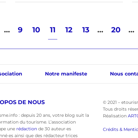
…
9
10
11
12
13
…
20
…
sociation
Notre manifeste
Nous conta
ROPOS DE NOUS
© 2021 – etouris
Tous droits rése
sme.info : depuis 20 ans, votre blog suit la
Réalisation
ART
ormation du tourisme. L’association
upe une
rédaction
de 30 auteur·es
Crédits & Mentio
nné·es ainsi que des rédacteur·trices