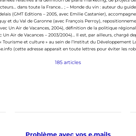
ariées relatives à la définition de plans marketing, de projets de 
cteurs… dans toute la France… ; –
Monde du vin :
auteur du guide 
rdelais (GMT Editions – 2005, avec Emilie Castanier), accompag
léguy et du Val de Garonne (avec François Perroy), repositionne
ec Un Air de Vacances, 2004), définition de la politique régional
 Un Air de Vacances – 2003/2004)… Il est, par ailleurs, chargé de
« Tourisme et culture » au sein de l’Institut du Développement L
e.info (cette adresse apparait en toute lettres pour éviter les rob
185 articles
Problème avec vos e.mails