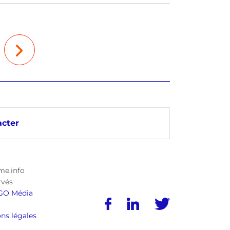
cter
me.info
rvés
GO Média
ns légales