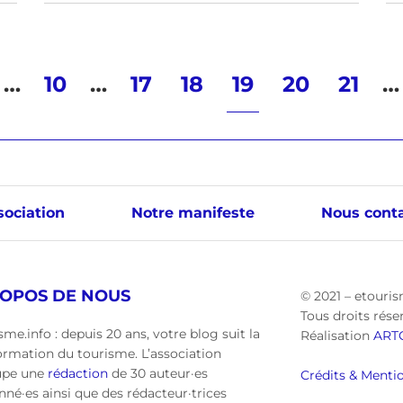
…
10
…
17
18
19
20
21
…
sociation
Notre manifeste
Nous conta
ROPOS DE NOUS
© 2021 – etouris
Tous droits rése
sme.info : depuis 20 ans, votre blog suit la
Réalisation
ART
ormation du tourisme. L’association
upe une
rédaction
de 30 auteur·es
Crédits & Mentio
nné·es ainsi que des rédacteur·trices