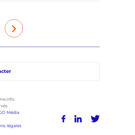
cter
me.info
rvés
GO Média
ns légales