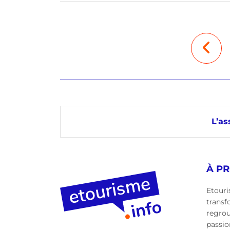
L’as
À P
Etouri
transf
regro
passio