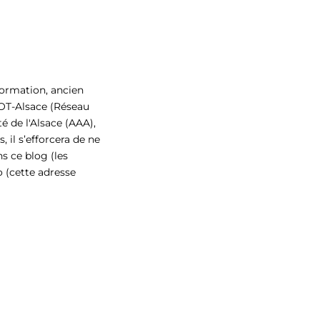
formation, ancien
sOT-Alsace (Réseau
té de l'Alsace (AAA),
 il s’efforcera de ne
ns ce blog (les
fo
(cette adresse