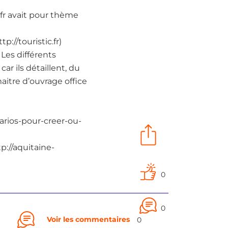
fr avait pour thème
p://touristic.fr)
 Les différents
car ils détaillent, du
maitre d’ouvrage office
narios-pour-creer-ou-
tp://aquitaine-
0
0
Voir les commentaires
0