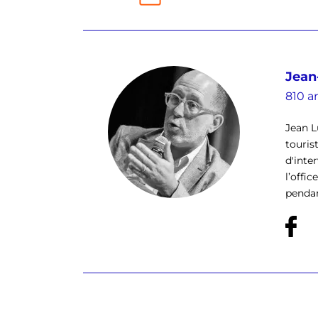
Jean
810 ar
Jean L
touris
d'inte
l’offi
pendan