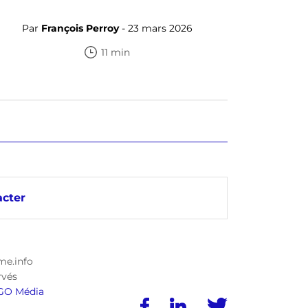
Par
François Perroy
- 23 mars 2026
11 min
cter
me.info
rvés
GO Média