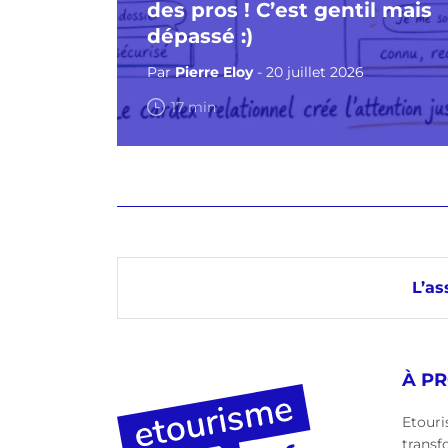
des pros ! C’est gentil mais
dépassé :)
Par
Pierre Eloy
- 20 juillet 2026
17 min
L’as
À P
Etouri
transf