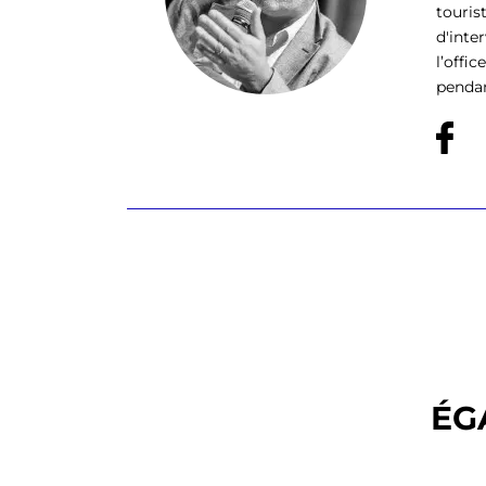
touris
d'inte
l’offi
pendan
ÉG