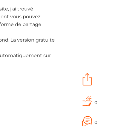
te, j’ai trouvé
dont vous pouvez
teforme de partage
ond. La version gratuite
ez automatiquement sur
0
0