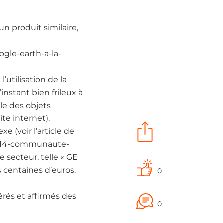
un produit similaire,
ogle-earth-a-la-
’utilisation de la
nstant bien frileux à
le des objets
te internet).
e (voir l’article de
02/114-communaute-
e secteur, telle « GE
 centaines d’euros.
0
rés et affirmés des
0