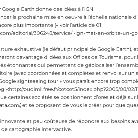
 Google Earth donne des idées à l’IGN.
ncer la prochaine mise en oeuvre à l’échelle nationale d’
ore plus importante (« voir l’article de 01
.com/editorial/306248/service/l-ign-met-en-orbite-un-go
ure exhaustive (le défaut principal de Google Earth), et l
ront davantage d’idées aux Offices de Tourisme, pour l’i
lités étonnantes qui permettent de géolocaliser l’ensemb
ritoire (avec coordonnées et complètes et renvoi sur un si
« Google sightseeing tour » vous paraît encore trop complex
blog »:http://oudimil.free.fr/cotcot5/index.php?2005/08/
e certaines sociétés se positionnent d’ores et déjà sur l
ata.com/, et se proposent de vous le créer pour quelques
, innovante et peu coûteuse de répondre aux besoins avé
de cartographie intervactive.