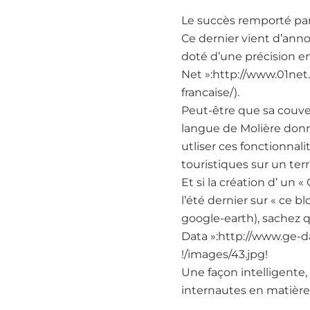
Le succès remporté par
Ce dernier vient d’anno
doté d’une précision enc
Net »:http://www.01net
francaise/).
Peut-être que sa couvert
langue de Molière donne
utliser ces fonctionna
touristiques sur un ter
Et si la création d’ un 
l’été dernier sur « ce 
google-earth), sachez qu
Data »:http://www.ge-d
!/images/43.jpg!
Une façon intelligente
internautes en matière 