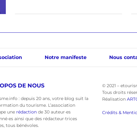
sociation
Notre manifeste
Nous conta
ROPOS DE NOUS
© 2021 – etouris
Tous droits rése
sme.info : depuis 20 ans, votre blog suit la
Réalisation
ART
ormation du tourisme. L’association
upe une
rédaction
de 30 auteur·es
Crédits & Mentio
nné·es ainsi que des rédacteur·trices
·es, tous bénévoles.