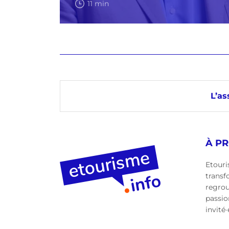
11 min
L’as
À P
Etouri
transf
regro
passio
invité