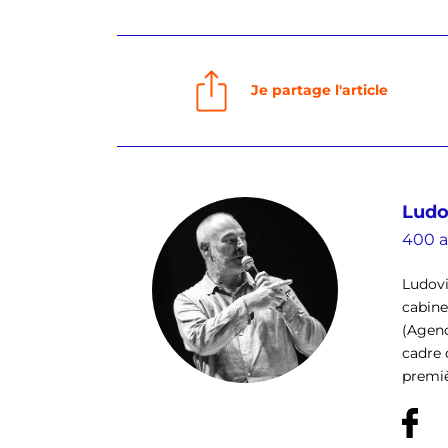
Je partage l'article
Ludo
400 a
Ludovi
cabinet
(Agenc
cadre 
premiè