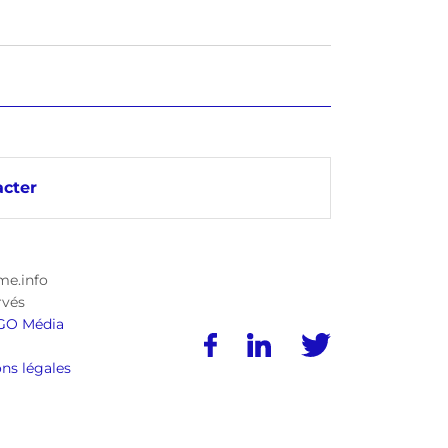
cter
me.info
rvés
GO Média
ns légales