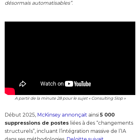
désormais automatisables”
.
A partir de la minute 28 pour le sujet « Consulting Slop »
Début 2025,
McKinsey annonçait
ainsi
5 000
suppressions de postes
liées à des “changements
structurels”, incluant l’intégration massive de l’IA
dans ses méthodologies.
Deloitte suivait
.