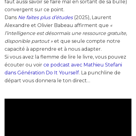
faut aussi savoir se faire mal en sortant de sa bulle)
convergent sur ce point.
Dans
Ne faites plus d’études
(2025), Laurent
Alexandre et Olivier Babeau affirment que
«
l’intelligence est désormais une ressource gratuite,
disponible partout »
et que seule compte notre
capacité à apprendre et à nous adapter.
Si vous avez la flemme de lire le livre, vous pouvez
écouter ou voir
ce podcast avec Mathieu Stefani
dans Génération Do It Yourself
. La punchline de
départ vous donnera le ton direct…