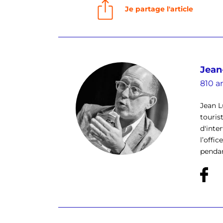
Je partage l'article
Jean
810 ar
Jean L
touris
d'inte
l’offi
pendan