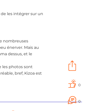
 de les intégrer sur un
 de nombreuses
 peu énerver. Mais au
ma dessus, et le
re les photos sont
éable, bref, Kizoa est
0
0