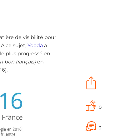
ère de visibilité pour
 A ce sujet,
Yooda
a
 le plus progressé en
n bon français)
en
6).
0
3