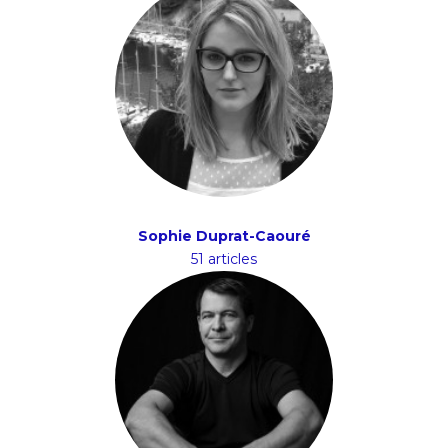
Sophie Duprat-Caouré
51 articles