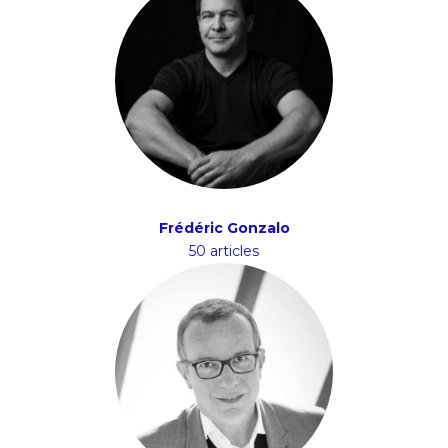
Frédéric Gonzalo
50 articles