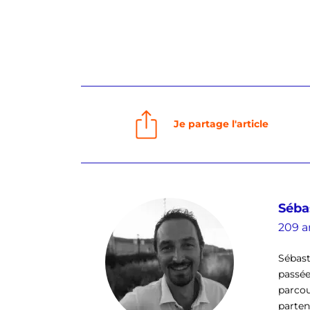
Je partage l'article
Séba
209 ar
Sébast
passée
parcou
parten