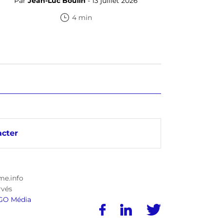
Par
Jean-Luc Boulin
- 13 juillet 2026
4 min
cter
me.info
rvés
GO Média