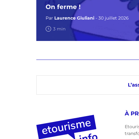
On ferme !
Par
Laurence Giuliani
- 30 juillet 2026
3 min
L’as
À P
Etouri
transf