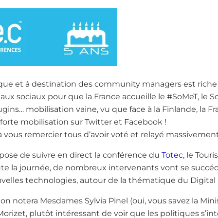
tique et à destination des community managers est rich
eaux sociaux pour que la France accueille le #SoMeT, le S
s… mobilisation vaine, vu que face à la Finlande, la Fra
forte mobilisation sur Twitter et Facebook !
à vous remercier tous d’avoir voté et relayé massivement
opose de suivre en direct la conférence du
Totec
, le Tou
te la journée, de nombreux intervenants vont se succéd
elles technologies, autour de la thématique du Digital H
 on notera Mesdames Sylvia Pinel (oui, vous savez la Mini
orizet, plutôt intéressant de voir que les politiques s’i