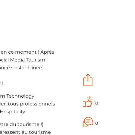
e en ce moment ! Après
ocial Media Tourism
nce s’est inclinée
 !
rism Technology
0
er, tous professionnels
ospitality.
0
stre du tourisme !)
ntéressent au tourisme