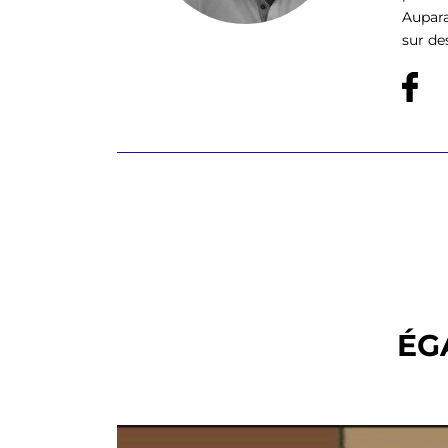
Aupara
sur des 
ÉG