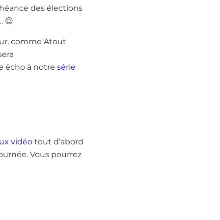
chéance des élections
… 😉
eur, comme Atout
sera
re écho à notre
série
lux vidéo
tout d’abord
 journée. Vous pourrez