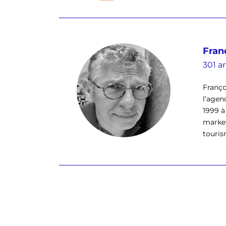
Fran
301 ar
Franço
l’agen
1999 à
market
tourism