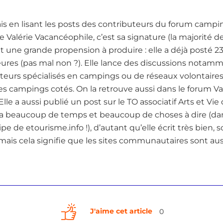
mais en lisant les posts des contributeurs du forum camp
Valérie Vacancéophile, c’est sa signature (la majorité d
t une grande propension à produire : elle a déjà posté 2
heures (pas mal non ?). Elle lance des discussions notam
eurs spécialisés en campings ou de réseaux volontaires
s campings cotés. On la retrouve aussi dans le forum Vac
le a aussi publié un post sur le TO associatif Arts et Vi
lle a beaucoup de temps et beaucoup de choses à dire (dans
uipe de etourisme.info !), d’autant qu’elle écrit très bien, so
t, mais cela signifie que les sites communautaires sont a
J'aime cet article
0