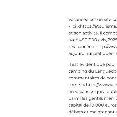
Vacancéo est un site c
« ici »:https://etouris
et son activité. Il com
avec 490 000 avis, 2925
« Vacancéo »:http://ww
aujourd’hui pratiqueme
Il est évident que pou
camping du Languedoc R
commentaires de contr
carnet »:http://www.v
en vacances qui a publié
parmi les gentils memb
capital de 10 000 euros,
débats et maintenant u