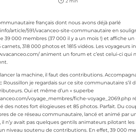
2 min
ommunautaire français dont nous avons déjà parlé
me.info/article/591/vacanceo-site-communautaire en souli
pte 39 000 membres (37 000 il y a un mois !) et affiche un
 carnets, 318 000 photos et 1815 vidéos. Les voyageurs in
w.vacanceo.com/ animent un forum et c’est celui-ci qui 
nt.
r lancer la machine, il faut des contributions. Accompa
oussillon je regardais sur ce site communautaire s’il d
ibuteurs. Oui et même d’un « superbe
acanceo.com/voyage_membres/fiche-voyage_2069.php réal
 des notes fort élogieuses et 85 photos. Parfait. Du coup, 
res de ce réseau communautaire, lancé et animé par une
 il n’y avait pas quelques gentils animateurs pilotant les 
n niveau soutenu de contributions. En effet, 39 000 me