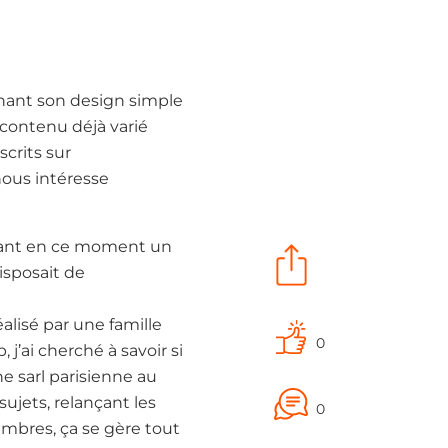
gnant son design simple
 contenu déjà varié
scrits sur
nous intéresse
gnant en ce moment un
isposait de
isé par une famille
0
j’ai cherché à savoir si
 sarl parisienne au
sujets, relançant les
0
mbres, ça se gère tout