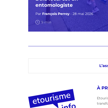
entomologiste
Par
François Perroy
- 28 mai 2026
9 min
L’as
À P
Etouri
transf