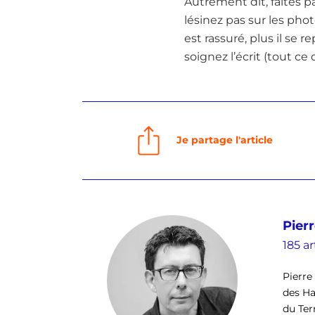
Autrement dit, faites p
lésinez pas sur les phot
est rassuré, plus il se r
soignez l’écrit (tout ce q
Je partage l'article
Pierr
185 ar
Pierre 
des Ha
du Ter