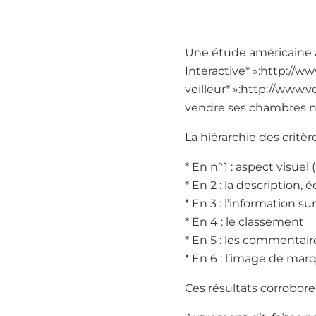
Une étude américaine a
Interactive* »:http://ww
veilleur* »:http://www.v
vendre ses chambres n’e
La hiérarchie des critère
* En n°1 : aspect visue
* En 2 : la description, 
* En 3 : l’information su
* En 4 : le classement
* En 5 : les commentaire
* En 6 : l’image de marq
Ces résultats corrobor