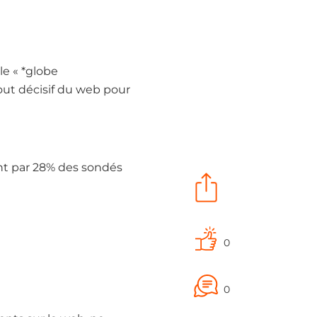
le « *globe
tout décisif du web pour
tant par 28% des sondés
0
0