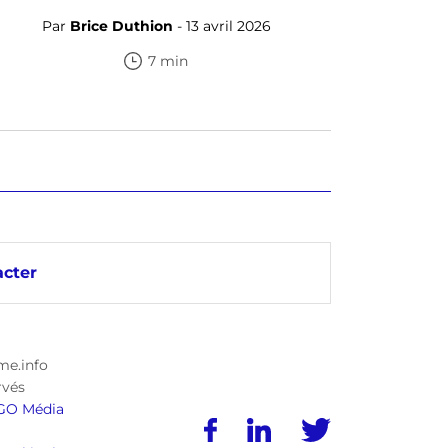
Par
Brice Duthion
- 13 avril 2026
7 min
cter
me.info
rvés
GO Média