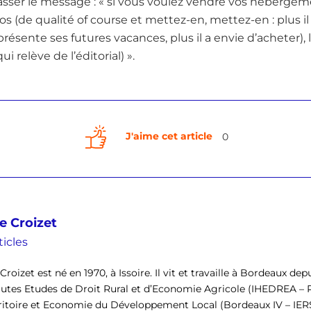
asser le message : « si vous voulez vendre vos hébergem
os (de qualité of course et mettez-en, mettez-en : plus il 
eprésente ses futures vacances, plus il a envie d’acheter), l
ui relève de l’éditorial) ».
J'aime cet article
0
e Croizet
ticles
Croizet est né en 1970, à Issoire. Il vit et travaille à Bordeaux depu
utes Etudes de Droit Rural et d’Economie Agricole (IHEDREA 
ritoire et Economie du Développement Local (Bordeaux IV – IERSO