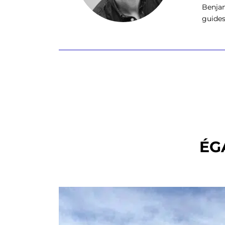
Benjam
guides 
ÉG