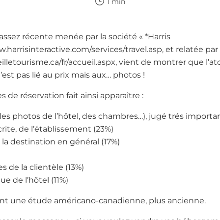
1 min
ssez récente menée par la société « *Harris
w.harrisinteractive.com/services/travel.asp, et relatée par 
eilletourisme.ca/fr/accueil.aspx, vient de montrer que l’a
st pas lié au prix mais aux… photos !
s de réservation fait ainsi apparaître :
l (les photos de l’hôtel, des chambres…), jugé trés impor
écrite, de l’établissement (23%)
r la destination en général (17%)
s de la clientèle (13%)
ue de l’hôtel (11%)
ent une étude américano-canadienne, plus ancienne.