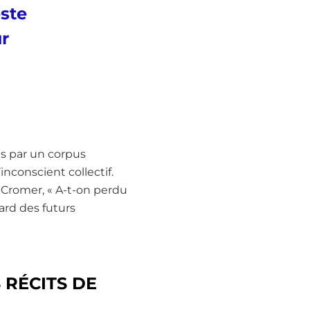
este
ur
s par un corpus
nconscient collectif.
e Cromer, « A-t-on perdu
ard des futurs
 RÉCITS DE