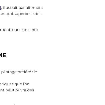
]
, illustrait parfaitement
onnet qui superpose des
uement, dans un cercle
ME
pilotage préféré : le
atiques que l’on
ent peut ouvrir des