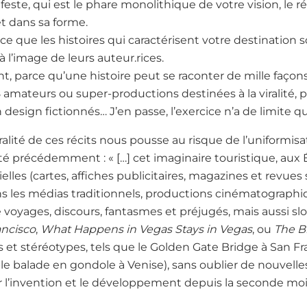
ste, qui est le phare monolithique de votre vision, le ré
et dans sa forme.
rce que les histoires qui caractérisent votre destination
à l’image de leurs auteur.rices.
t, parce qu’une histoire peut se raconter de mille façons
 amateurs ou super-productions destinées à la viralité, 
sign fictionnés… J’en passe, l’exercice n’a de limite que
ralité de ces récits nous pousse au risque de l’uniformis
té précédemment : « […] cet imaginaire touristique, aux Ét
lles (cartes, affiches publicitaires, magazines et revues 
s les médias traditionnels, productions cinématographiqu
e voyages, discours, fantasmes et préjugés, mais aussi sl
ancisco
,
What Happens in Vegas Stays in Vegas
, ou
The B
 et stéréotypes, tels que le Golden Gate Bridge à San Fran
ble balade en gondole à Venise), sans oublier de nouvell
 l’invention et le développement depuis la seconde mo