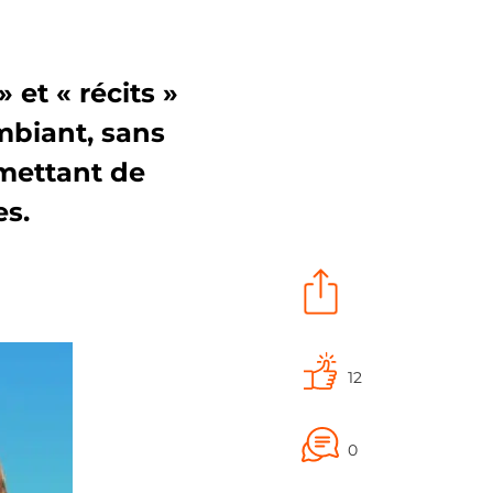
 et « récits »
mbiant, sans
mettant de
es.
12
0