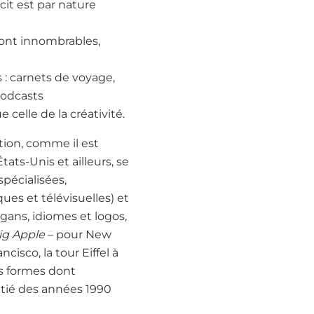
cit est par nature
 sont innombrables,
 : carnets de voyage,
podcasts
 celle de la créativité.
ation, comme il est
ats-Unis et ailleurs, se
spécialisées,
es et télévisuelles) et
ogans, idiomes et logos,
ig Apple
– pour New
cisco, la tour Eiffel à
es formes dont
itié des années 1990