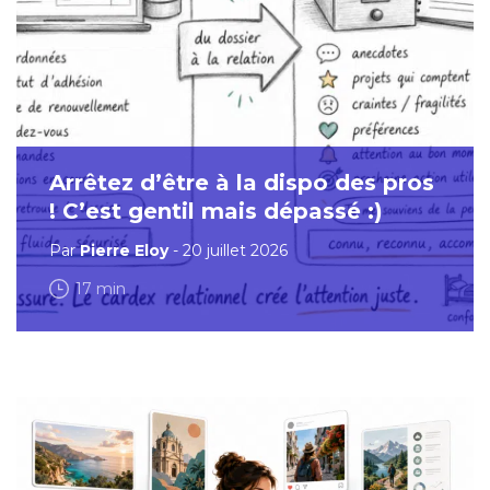
Arrêtez d’être à la dispo des pros
! C’est gentil mais dépassé :)
Par
Pierre Eloy
- 20 juillet 2026
17 min