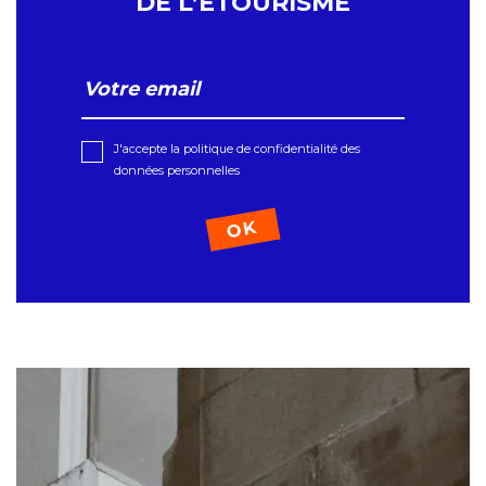
DE L’ETOURISME
J'accepte la politique de confidentialité des
données personnelles