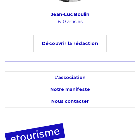
ion
Jean-Luc Boulin
Ludov
s
810 articles
4
Découvrir la rédaction
L’association
Notre manifeste
Nous contacter