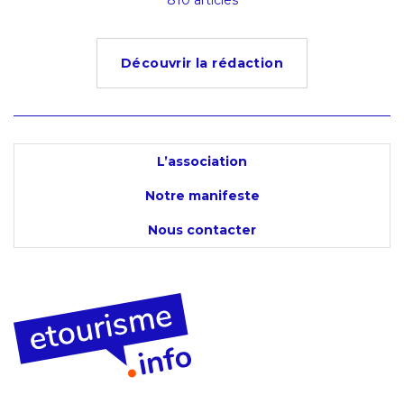
s
810 articles
4
Découvrir la rédaction
L’association
Notre manifeste
Nous contacter