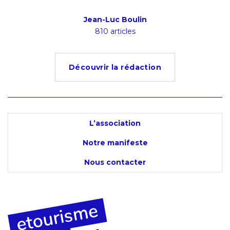
ion
Jean-Luc Boulin
Ludov
s
810 articles
4
Découvrir la rédaction
L’association
Notre manifeste
Nous contacter