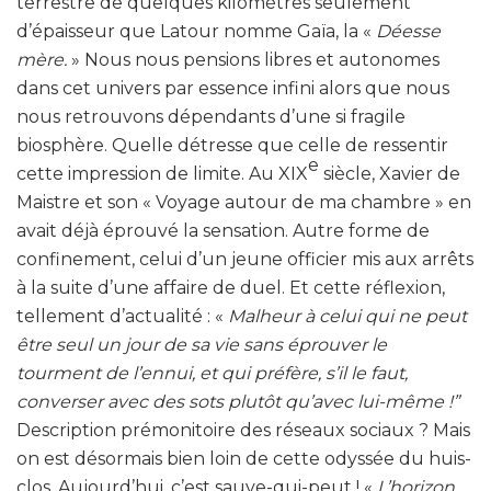
terrestre de quelques kilomètres seulement
d’épaisseur que Latour nomme Gaïa, la «
Déesse
mère.
» Nous nous pensions libres et autonomes
dans cet univers par essence infini alors que nous
nous retrouvons dépendants d’une si fragile
biosphère. Quelle détresse que celle de ressentir
e
cette impression de limite. Au XIX
siècle, Xavier de
Maistre et son « Voyage autour de ma chambre » en
avait déjà éprouvé la sensation. Autre forme de
confinement, celui d’un jeune officier mis aux arrêts
à la suite d’une affaire de duel. Et cette réflexion,
tellement d’actualité : «
Malheur à celui qui ne peut
être seul un jour de sa vie sans éprouver le
tourment de l’ennui, et qui préfère, s’il le faut,
converser avec des sots plutôt qu’avec lui-même !”
Description prémonitoire des réseaux sociaux ? Mais
on est désormais bien loin de cette odyssée du huis-
clos. Aujourd’hui, c’est sauve-qui-peut ! «
L’horizon