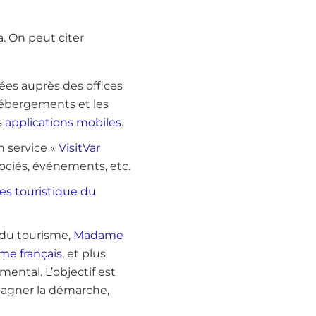
. On peut citer
ées auprès des offices
hébergements et les
s
applications mobiles
.
 service «
VisitVar
sociés, événements, etc.
es touristique du
 du tourisme,
Madame
me français
, et plus
ental. L’objectif est
mpagner la démarche,