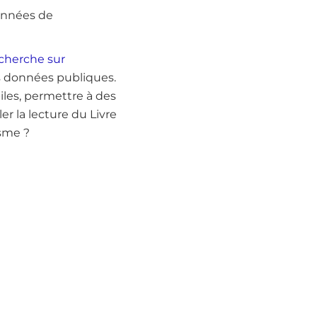
données de
echerche sur
es données publiques.
les, permettre à des
er la lecture du Livre
isme ?