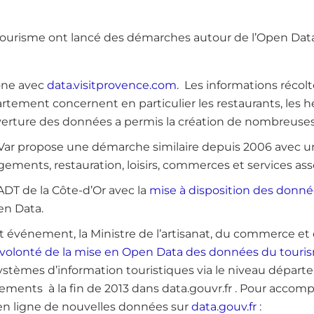
 tourisme ont lancé des démarches autour de l’Open Data
ône avec
data.visitprovence.com
.
Les informations récolt
tement concernent en particulier les restaurants, les 
uverture des données a permis la création de nombreuse
ar propose une démarche similaire depuis 2006 avec un
gements, restauration, loisirs, commerces et services as
’ADT de la Côte-d’Or avec la
mise à disposition des donné
n Data.
et événement, la Ministre de l’artisanat, du commerce et
a volonté de la mise en Open Data des données du touris
stèmes d’information touristiques via le niveau départem
tements à la fin de 2013 dans data.gouvr.fr . Pour acco
 en ligne de nouvelles données sur
data.gouv.fr
: