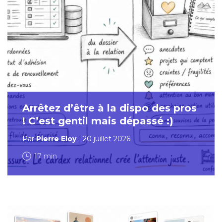
Arrêtez d’être à la dispo des pros
! C’est gentil mais dépassé :)
Par
Pierre Eloy
- 20 juillet 2026
17 min