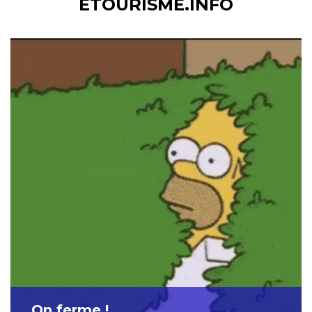
ETOURISME.INFO
On ferme !