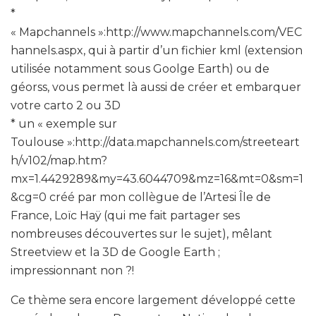
*
« Mapchannels »:http://www.mapchannels.com/VEC
hannels.aspx, qui à partir d’un fichier kml (extension
utilisée notamment sous Goolge Earth) ou de
géorss, vous permet là aussi de créer et embarquer
votre carto 2 ou 3D
* un « exemple sur
Toulouse »:http://data.mapchannels.com/streeteart
h/v102/map.htm?
mx=1.4429289&my=43.6044709&mz=16&mt=0&sm=1
&cg=0 créé par mon collègue de l’Artesi Île de
France, Loïc Haÿ (qui me fait partager ses
nombreuses découvertes sur le sujet), mêlant
Streetview et la 3D de Google Earth ;
impressionnant non ?!
Ce thème sera encore largement développé cette