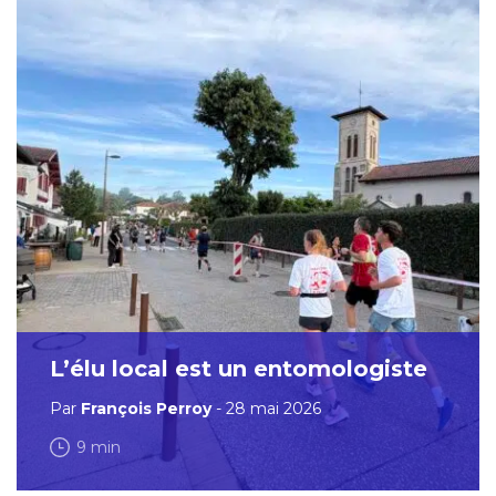
L’élu local est un entomologiste
Par
François Perroy
- 28 mai 2026
9 min