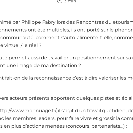
3 min
animé par Philippe Fabry lors des Rencontres du etouris
ionnements ont été multiples, ils ont porté sur le phé
ommunauté, comment s’auto-alimente-t-elle, comment c
virtuel / le réel ?
 permet aussi de travailler un positionnement sur sa
ent une image de ma destination ?
 fait-on de la reconnaissance c’est à dire valoriser les
ers acteurs présents apportent quelques pistes et éclai
tp://www.monnuage.fr/, il s’agit d’un travail quotidien, d
c les membres leaders, pour faire vivre et grossir la co
 en plus d’actions menées (concours, partenariats…) :