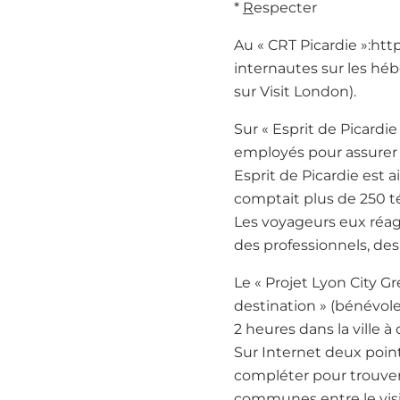
*
R
especter
Au « CRT Picardie »:htt
internautes sur les hé
sur Visit London).
Sur « Esprit de Picardi
employés pour assurer 
Esprit de Picardie est a
comptait plus de 250 
Les voyageurs eux réa
des professionnels, des
Le « Projet Lyon City 
destination » (bénévole
2 heures dans la ville 
Sur Internet deux point
compléter pour trouver 
communes entre le visit