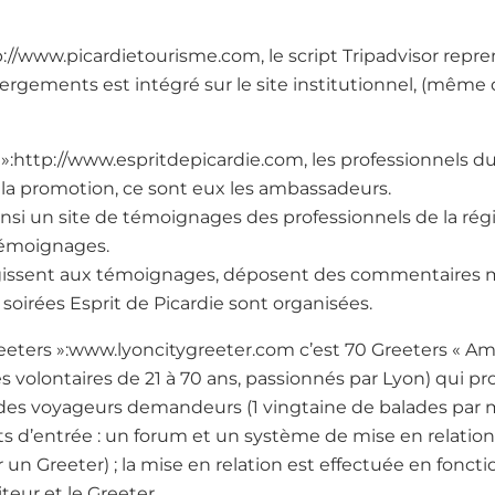
p://www.picardietourisme.com, le script Tripadvisor repre
bergements est intégré sur le site institutionnel, (mêm
e »:http://www.espritdepicardie.com, les professionnels 
la promotion, ce sont eux les ambassadeurs.
insi un site de témoignages des professionnels de la région
témoignages.
gissent aux témoignages, déposent des commentaires ma
 soirées Esprit de Picardie sont organisées.
Greeters »:www.lyoncitygreeter.com c’est 70 Greeters « 
s volontaires de 21 à 70 ans, passionnés par Lyon) qui 
à des voyageurs demandeurs (1 vingtaine de balades par m
s d’entrée : un forum et un système de mise en relation
un Greeter) ; la mise en relation est effectuée en fonct
eur et le Greeter.