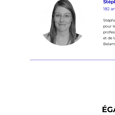
Stép
182 ar
Stépha
pour l
profes
et de 
Belamb
ÉG