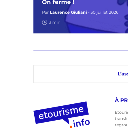
On ferme !
Par
Laurence Giuliani
- 30 juillet 2026
3 min
L’as
À P
Etouri
transf
regro