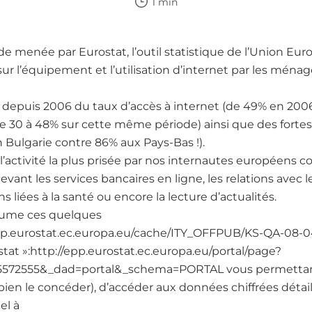
1 min
 menée par Eurostat, l’outil statistique de l’Union Eur
 l’équipement et l’utilisation d’internet par les ménag
on depuis 2006 du taux d’accès à internet (de 49% en 200
de 30 à 48% sur cette même période) ainsi que des fortes 
 Bulgarie contre 86% aux Pays-Bas !).
 l’activité la plus prisée par nos internautes européens 
vant les services bancaires en ligne, les relations avec l
 liées à la santé ou encore la lecture d’actualités.
ésume ces quelques
/epp.eurostat.ec.europa.eu/cache/ITY_OFFPUB/KS-QA-08
ostat »:http://epp.eurostat.ec.europa.eu/portal/page?
5572555&_dad=portal&_schema=PORTAL vous permettant p
 bien le concéder), d’accéder aux données chiffrées détail
el à