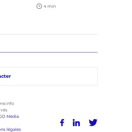
4 min
cter
me.info
rvés
GO Média
ns légales