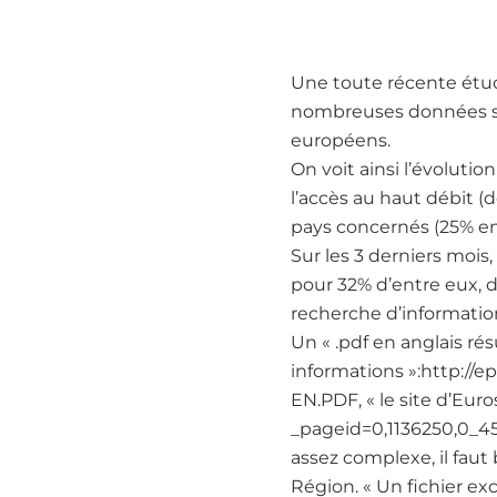
Une toute récente étude
nombreuses données sur
européens.
On voit ainsi l’évoluti
l’accès au haut débit (
pays concernés (25% en
Sur les 3 derniers mois,
pour 32% d’entre eux, de
recherche d’informations
Un « .pdf en anglais r
informations »:http:/
EN.PDF, « le site d’Eur
_pageid=0,1136250,0_4
assez complexe, il faut
Région. « Un fichier exc