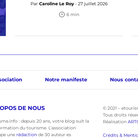
Par
Caroline Le Roy
- 27 juillet 2026
6 min
sociation
Notre manifeste
Nous conta
ROPOS DE NOUS
© 2021 – etouris
Tous droits rése
sme.info : depuis 20 ans, votre blog suit la
Réalisation
ART
ormation du tourisme. L’association
upe une
rédaction
de 30 auteur·es
Crédits & Mentio