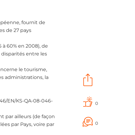
opéenne, fournit de
es de 27 pays
6 à 60% en 2008), de
disparités entre les
concerne le tourisme,
es administrations, la
-046/EN/KS-QA-08-046-
0
ar ailleurs (de façon
0
lées par Pays, voire par