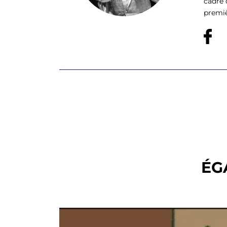
cadre 
premiè
ÉG