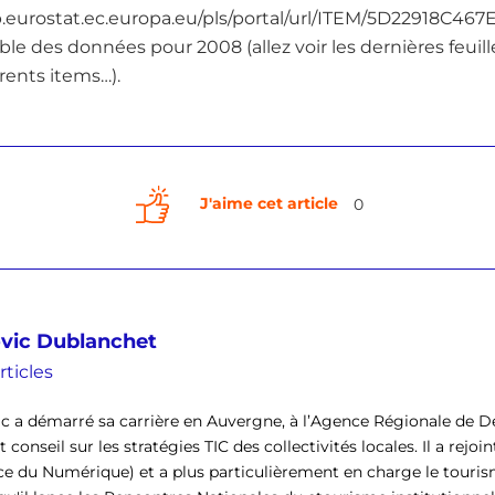
epp.eurostat.ec.europa.eu/pls/portal/url/ITEM/5D22918
 des données pour 2008 (allez voir les dernières feuille
rents items…).
J'aime cet article
0
vic Dublanchet
rticles
c a démarré sa carrière en Auvergne, à l’Agence Régionale de 
 conseil sur les stratégies TIC des collectivités locales. Il a rejo
e du Numérique) et a plus particulièrement en charge le tourisme