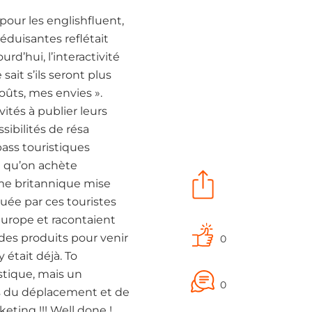
our les englishfluent,
éduisantes reflétait
rd’hui, l’interactivité
ait s’ils seront plus
ûts, mes envies ».
ités à publier leurs
sibilités de résa
pass touristiques
e qu’on achète
isme britannique mise
ctuée par ces touristes
’Europe et racontaient
des produits pour venir
0
était déjà. To
stique, mais un
0
is du déplacement et de
eting !!! Well done !