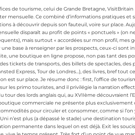
es de tourisme, celui de Grande Bretagne, VisitBritain p
ter mensuelle. Ce combiné d’informations pratiques et s
ons à découvrir depuis son fauteuil, voire sur place. Aujou
suelle disparaît au profit de points « ponctuels » (on ne s
uents), mais surtout « accordées sur mon profil, mes go
 une base à renseigner par les prospects, ceux-ci sont inv
ite, une boutique en ligne propose, non pas tant des pos
s tickets de transports, des billets de spectacles, des 
sted Express, Tour de Londres…), des livres, bref tout c
 est sur place. Je résume donc : first, l’office de tour
sur les primo touristes, and il privilégie la narration effe
t du tour des lords anglais qui, au XVIIème découvraient l
la boutique commerciale ne présente plus exclusivement 
 commodités pour circuler et consommer, comme si l’on y 
ni n’est plus (a dépassé le stade) une destination touri
tion permanente dans lequel on est déjà. Exit les souc
e, vive le temps présent. Très fort d’un point de vue mark