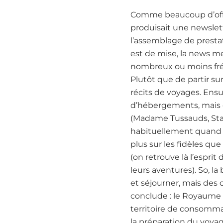
Comme beaucoup d’offic
produisait une newslet
l’assemblage de prestati
est de mise, la news men
nombreux ou moins fréq
Plutôt que de partir sur
récits de voyages. Ensu
d’hébergements, mais de
(Madame Tussauds, Stan
habituellement quand on
plus sur les fidèles que 
(on retrouve là l’espri
leurs aventures). So, 
et séjourner, mais des
conclude : le Royaume U
territoire de consomma
la préparation du voyag