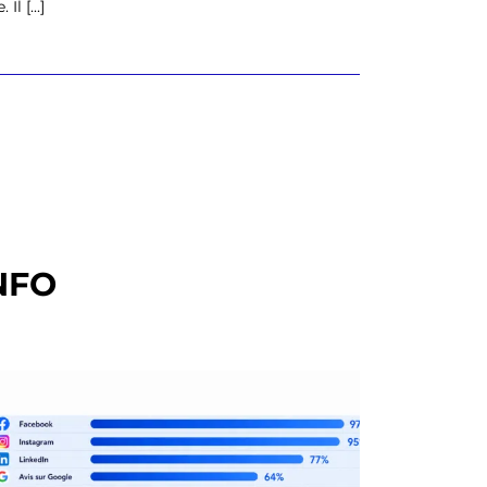
l [...]
NFO