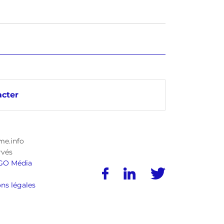
cter
me.info
rvés
GO Média
ns légales