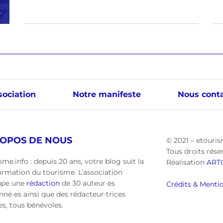
sociation
Notre manifeste
Nous conta
ROPOS DE NOUS
© 2021 – etouris
Tous droits rése
sme.info : depuis 20 ans, votre blog suit la
Réalisation
ART
ormation du tourisme. L’association
upe une
rédaction
de 30 auteur·es
Crédits & Mentio
nné·es ainsi que des rédacteur·trices
·es, tous bénévoles.