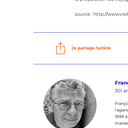
source : http://www.vis
Je partage l'article
Fran
301 ar
Franço
l’agen
1999 à
market