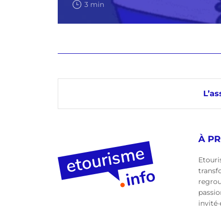
3 min
L’as
À P
Etouri
transf
regro
passio
invité