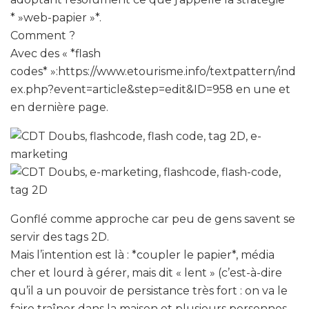
* »web-papier »*.
Comment ?
Avec des « *flash
codes* »:https://www.etourisme.info/textpattern/ind
ex.php?event=article&step=edit&ID=958 en une et
en dernière page.
Gonflé comme approche car peu de gens savent se
servir des tags 2D.
Mais l’intention est là : *coupler le papier*, média
cher et lourd à gérer, mais dit « lent » (c’est-à-dire
qu’il a un pouvoir de persistance très fort : on va le
faire traîner dans la maison et plusieurs personnes