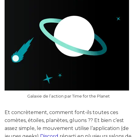
Galaxie de l’action par Time for the Planet
Et concrètement, comment font-ils toutes ces
comètes, étoiles, planètes, gluons ?? Et bien c’est
assez simple, le mouvement utilise l’application (de
jeunes geeks)
Discord
réparti en plusieurs salons de