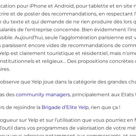
cation pour iPhone et Android, pour tablette et en site m
inscrire et de poster des recommandations, en respectant l
ie du texte et qui demande de ne rien produire dès lors q
salariés de l’entreprise concernée. Bien évidemment l’insc
ossible. Aujourd’hui, seule l’agglomération parisienne est
les paraissent encore vides de recommandations de comm
lp est clairement touristique et résidentiel, mais n’ome
nstitutionnels et religieux… Des propositions concrètes 
ires.
serve que Yelp joue dans la catégorie des grandes ch
ras des
community managers
, principalement aux Etats
s de rejoindre la
Brigade d’Elite Yelp
, rien que ça !
gueur sur Yelp et sur l’utilisation que vous pourriez en f
 l’outil dans vos programmes de valorisation de votre 
our vous adresser notamment aux commerçants, et 