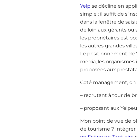
Yelp
se décline en appli
simple : il suffit de s’
dans la fenêtre de sais
de loin aux gérants ou 
les propriétaires est p
les autres grandes vil
Le positionnement de Ye
media, les organismes i
proposées aux prestata
Côté management, on ob
– recrutant à tour de b
– proposant aux Yelpeur
Mon point de vue de blo
de tourisme ? Intégrer
en Scène de Territoire
p