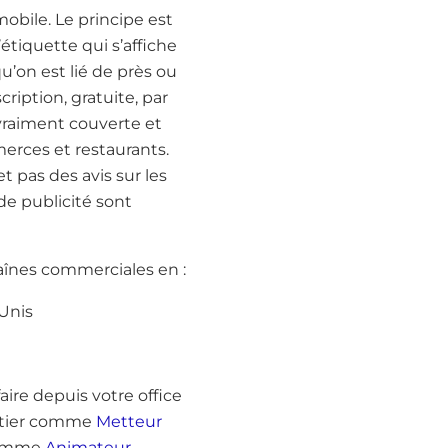
obile. Le principe est
’étiquette qui s’affiche
u’on est lié de près ou
ription, gratuite, par
 vraiment couverte et
erces et restaurants.
t pas des avis sur les
de publicité sont
aînes commerciales en :
 Unis
aire depuis votre office
métier comme
Metteur
comme
Animateur