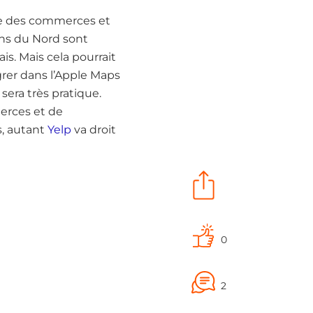
gie des commerces et
ins du Nord sont
is. Mais cela pourrait
égrer dans l’Apple Maps
sera très pratique.
erces et de
s, autant
Yelp
va droit
0
2