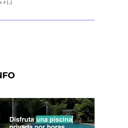
l [...]
NFO