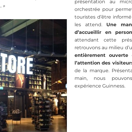
présentation au mic
… »
orchestrée pour permet
touristes d’être inform
les attend.
Une mani
d’accueillir en perso
attendant cette pré
retrouvons au milieu d
entièrement ouverte 
l’attention des visiteur
de la marque. Présentat
main, nous pouvon
expérience Guinness.