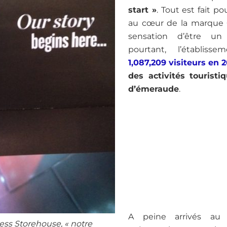
start »
. Tout est fait p
au cœur de la marque Gu
sensation d’être un 
pourtant, l’établisse
1,087,209 visiteurs en 2
des activités touristi
d’émeraude
.
A peine arrivés au
ess Storehouse, « notre