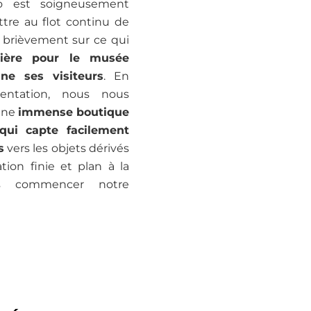
ro est soigneusement
tre au flot continu de
é brièvement sur ce qui
ère pour le musée
nne ses visiteurs
. En
sentation, nous nous
’une
immense boutique
qui capte facilement
s
vers les objets dérivés
ion finie et plan à la
s commencer notre