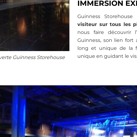
IMMERSION EX
Guinness Storehouse
visiteur sur tous les p
nous faire découvrir l’
Guinness, son lien fort 
long et unique de la f
unique en guidant le vis
uverte Guinness Storehouse