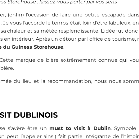
s Storehouse : laissez-vous porter par vos sens
, (enfin) l’occasion de faire une petite escapade dan
n. Je vous l’accorde le temps était loin d’être fabuleux, 
sa chaleur et sa météo resplendissante. L’idée fut donc 
es en intérieur. Après un détour par l’office de tourisme, n
te du Guiness Storehouse
.
! Cette marque de bière extrêmement connue qui vous o
bière.
ommée du lieu et la recommandation, nous nous som
SIT DUBLINOIS
se s’avère être un
must to visit à Dublin
. Symbole d
n peut l’appeler ainsi) fait partie intégrante de l’histo