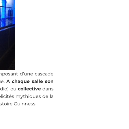
imposant d’une cascade
ge.
A chaque salle son
udio) ou
collective
dans
licités mythiques de la
stoire Guinness.