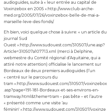
audioguides, suite à « leur entrée au capital de
Voxinzebox en 2005 »:http://www.club-arche-
med.org/2005/07/26/voxinzebox-belle-de-mai-a-
marseille-leve-des-fonds/.
Eh bien, voici quelque chose à suivre: « un article du
journal Sud
Ouest »:http://www.sudouest.com/310507/une.asp?
Article=310507a107713.xml (merci à Delphine,
webmestre du Comité régional d’Aquitaine, qui a
attiré notre attention) officialise le lancement sur
Bordeaux de deux premiers audioguides (l’un
« centré sur le parcours du
tram »:http://www.sudouest.com/310507/voxinzebox
.asp?page=191-181-Bordeaux-et-ses-environs-en-
tramway.html&theme=tram – pas bête – et l’autre
« présenté comme une visite ‘au
féminin' »:http://www.sudouest.com/310507/voxinze