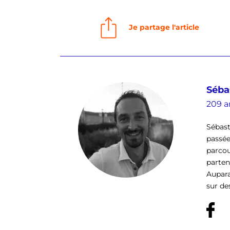
Je partage l'article
Séba
209 ar
Sébast
passée
parcou
parten
Aupara
sur des 