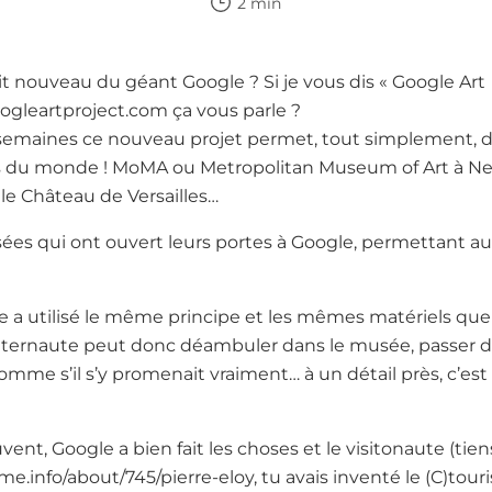
2 min
t nouveau du géant Google ? Si je vous dis « Google Art
ogleartproject.com ça vous parle ?
semaines ce nouveau projet permet, tout simplement, de
s du monde ! MoMA ou Metropolitan Museum of Art à Ne
le Château de Versailles…
sées qui ont ouvert leurs portes à Google, permettant au
a utilisé le même principe et les mêmes matériels que
internaute peut donc déambuler dans le musée, passer de 
omme s’il s’y promenait vraiment… à un détail près, c’est 
ent, Google a bien fait les choses et le visitonaute (tien
me.info/about/745/pierre-eloy, tu avais inventé le (C)tou