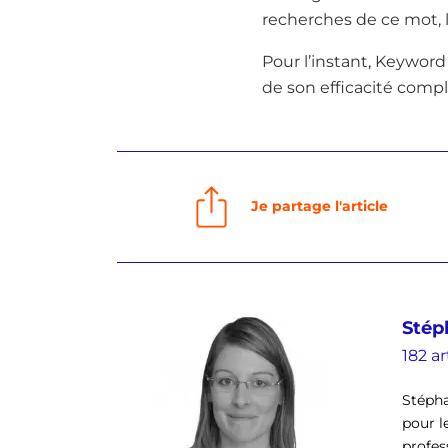
recherches de ce mot, 
Pour l’instant, Keyword
de son efficacité complè
Je partage l'article
Stép
182 ar
Stépha
pour l
profes