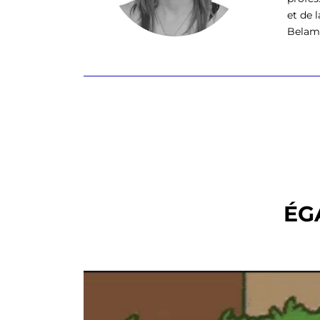
et de 
Belamb
ÉG