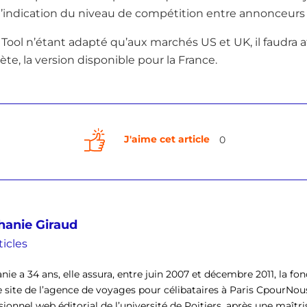
l’indication du niveau de compétition entre annonceur
 Tool n’étant adapté qu’aux marchés US et UK, il faudra
te, la version disponible pour la France.
J'aime cet article
0
hanie Giraud
ticles
nie a 34 ans, elle assura, entre juin 2007 et décembre 2011, la f
e site de l’agence de voyages pour célibataires à Paris CpourNous
sionnel web éditorial de l’université de Poitiers, après une maîtr