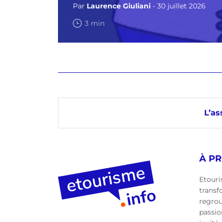
Par
Laurence Giuliani
- 30 juillet 2026
3 min
L’as
À P
Etouri
transf
regro
passio