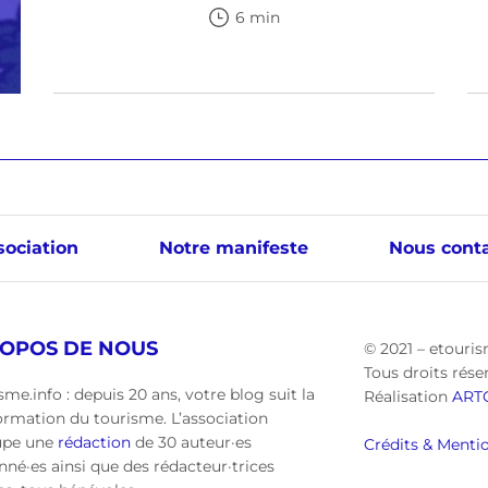
6 min
sociation
Notre manifeste
Nous conta
ROPOS DE NOUS
© 2021 – etouris
Tous droits rése
sme.info : depuis 20 ans, votre blog suit la
Réalisation
ART
ormation du tourisme. L’association
upe une
rédaction
de 30 auteur·es
Crédits & Mentio
nné·es ainsi que des rédacteur·trices