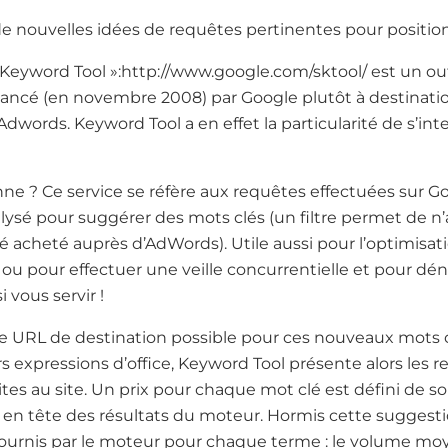
e nouvelles idées de requêtes pertinentes pour position
Keyword Tool »:http://www.google.com/sktool/ est un ou
ncé (en novembre 2008) par Google plutôt à destination
Adwords. Keyword Tool a en effet la particularité de s’int
e ? Ce service se réfère aux requêtes effectuées sur G
analysé pour suggérer des mots clés (un filtre permet de n
té acheté auprès d’AdWords). Utile aussi pour l’optimisat
ou pour effectuer une veille concurrentielle et pour dén
 vous servir !
 URL de destination possible pour ces nouveaux mots clés
s expressions d’office, Keyword Tool présente alors les
ites au site. Un prix pour chaque mot clé est défini de s
 en tête des résultats du moteur. Hormis cette suggesti
ournis par le moteur pour chaque terme : le volume m