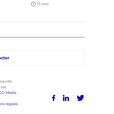
17 min
cter
me.info
rvés
GO Média
ns légales