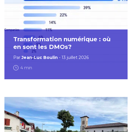
Transformation numérique : où
en sont les DMOs?
Par
Jean-Luc Boulin
- 13 juillet 2026
4 min