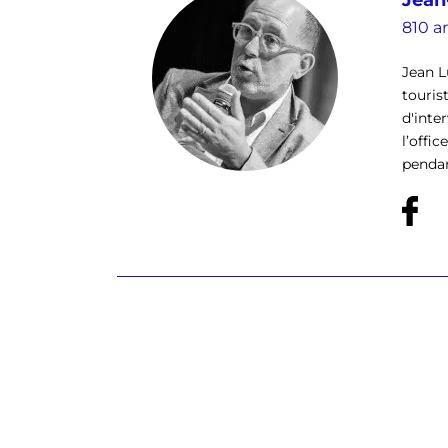
810 ar
Jean L
touris
d'inte
l’offi
pendan