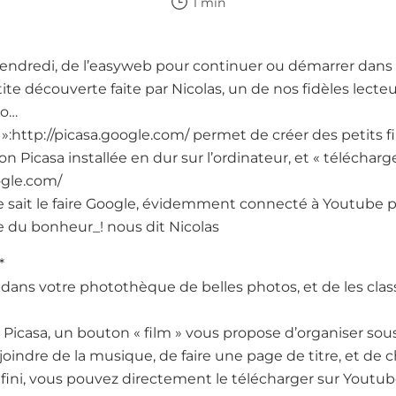
1 min
ndredi, de l’easyweb pour continuer ou démarrer dans v
te découverte faite par Nicolas, un de nos fidèles lecteu
co…
a »:http://picasa.google.com/ permet de créer des petits f
on Picasa installée en dur sur l’ordinateur, et « téléchar
oogle.com/
 sait le faire Google, évidemment connecté à Youtube 
ue du bonheur_! nous dit Nicolas
*
er dans votre photothèque de belles photos, et de les cla
e Picasa, un bouton « film » vous propose d’organiser sou
joindre de la musique, de faire une page de titre, et de c
 fini, vous pouvez directement le télécharger sur Youtube. 