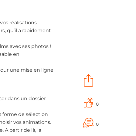
os réalisations.
rs, qu’il a rapidement
ilms avec ses photos !
geable en
pour une mise en ligne
sser dans un dossier
0
s forme de sélection
hoisir vos animations.
0
A partir de là, la