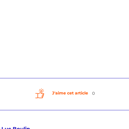
J'aime cet article
0
-Luc Boulin