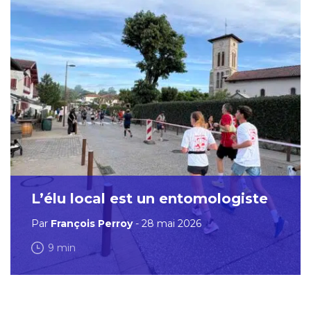
L’élu local est un entomologiste
Par
François Perroy
- 28 mai 2026
9 min