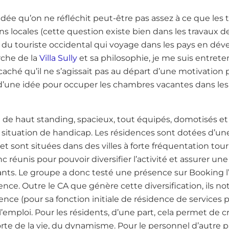
e idée qu’on ne réfléchit peut-être pas assez à ce que les
s locales (cette question existe bien dans les travaux 
 du touriste occidental qui voyage dans les pays en dé
rche de la
Villa Sully
et sa philosophie, je me suis entrete
as caché qu’il ne s’agissait pas au départ d’une motivatio
d’une idée pour occuper les chambres vacantes dans les 
de haut standing, spacieux, tout équipés, domotisés e
 situation de handicap. Les résidences sont dotées d’une
et sont situées dans des villes à forte fréquentation tour
 réunis pour pouvoir diversifier l’activité et assurer une
ts. Le groupe a donc testé une présence sur Booking l’é
rience. Outre le CA que génère cette diversification, ils n
dence (pour sa fonction initiale de résidence de services p
 l’emploi. Pour les résidents, d’une part, cela permet de c
porte de la vie, du dynamisme. Pour le personnel d’autre 