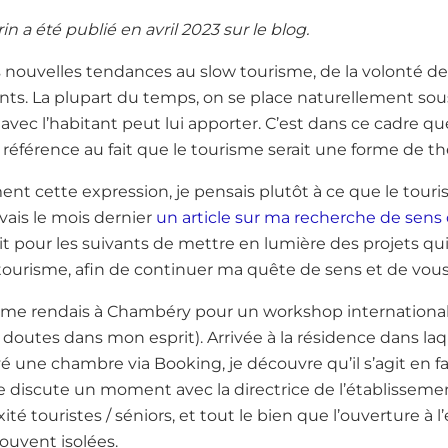
in a été publié en avril 2023 sur le blog.
nouvelles tendances au slow tourisme, de la volonté des
nts. La plupart du temps, on se place naturellement sous
vec l’habitant peut lui apporter. C’est dans ce cadre que j
nt référence au fait que le tourisme serait une forme de t
nt cette expression, je pensais plutôt à ce que le touris
ivais le mois dernier
un article sur ma recherche de sens
ait pour les suivants de mettre en lumière des projets q
ourisme, afin de continuer ma quête de sens et de vous 
e me rendais à Chambéry pour un workshop international 
utes dans mon esprit). Arrivée à la résidence dans laqu
vé une chambre via Booking, je découvre qu’il s’agit en f
Je discute un moment avec la directrice de l’établissem
é touristes / séniors, et tout le bien que l’ouverture à 
ouvent isolées.