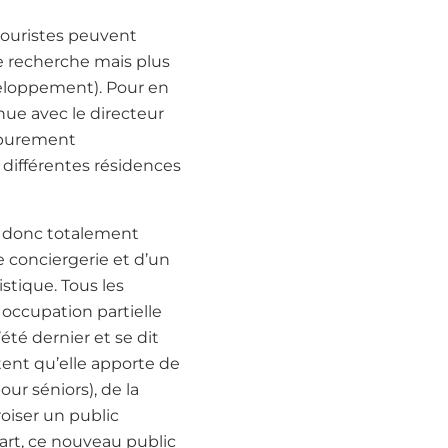
 touristes peuvent
de recherche mais plus
veloppement). Pour en
nue avec le directeur
n purement
différentes résidences
t donc totalement
 conciergerie et d’un
istique. Tous les
 occupation partielle
té dernier et se dit
otent qu’elle apporte de
our séniors), de la
roiser un public
part, ce nouveau public