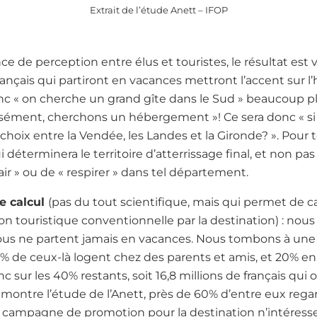
Extrait de l’étude Anett – IFOP
ce de perception entre élus et touristes, le résultat est 
rançais qui partiront en vacances mettront l’accent sur 
nc « on cherche un grand gîte dans le Sud » beaucoup pl
isément, cherchons un hébergement »! Ce sera donc « si
e choix entre la Vendée, les Landes et la Gironde? ». Pour
déterminera le territoire d’atterrissage final, et non pas
air » ou de « respirer » dans tel département.
e calcul
(pas du tout scientifique, mais qui permet de c
on touristique conventionnelle par la destination) : no
nous ne partent jamais en vacances. Nous tombons à une 
0% de ceux-là logent chez des parents et amis, et 20% e
sur les 40% restants, soit 16,8 millions de français qui o
 montre l’étude de l’Anett, près de 60% d’entre eux reg
la campagne de promotion pour la destination n’intéress