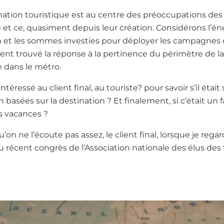
ination touristique est au centre des préoccupations de
) et ce, quasiment depuis leur création. Considérons l’
n et les sommes investies pour déployer les campagnes
iment trouvé la réponse à la pertinence du périmètre de l
ge dans le métro.
téressé au client final, au touriste? pour savoir s’il était
basées sur la destination ? Et finalement, si c’était un f
s vacances ?
u’on ne l’écoute pas assez, le client final, lorsque je rega
 récent congrès de l’Association nationale des élus des t