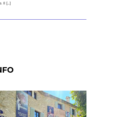
l [...]
NFO