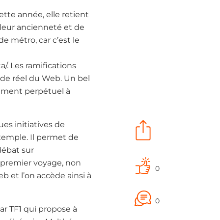
tte année, elle retient
 leur ancienneté et de
 métro, car c’est le
/. Les ramifications
nde réel du Web. Un bel
vement perpétuel à
s initiatives de
xemple. Il permet de
 débat sur
 premier voyage, non
0
b et l’on accède ainsi à
0
ar TF1 qui propose à