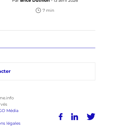
Par
Brice Duthion
- 13 avril 2026
7 min
cter
me.info
rvés
GO Média
ns légales