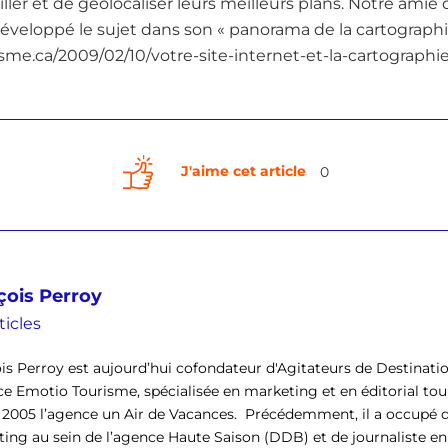
ler et de géolocaliser leurs meilleurs plans. Notre ami
développé le sujet dans son « panorama de la cartograph
risme.ca/2009/02/10/votre-site-internet-et-la-cartographie
J'aime cet article
0
çois Perroy
ticles
is Perroy est aujourd’hui cofondateur d'Agitateurs de Destinati
ce Emotio Tourisme, spécialisée en marketing et en éditorial tour
 2005 l’agence un Air de Vacances. Précédemment, il a occupé d
ing au sein de l’agence Haute Saison (DDB) et de journaliste en