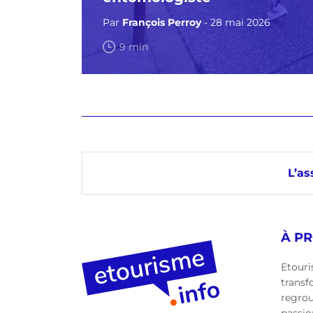
Par
François Perroy
- 28 mai 2026
9 min
L’as
À P
Etouri
transf
regro