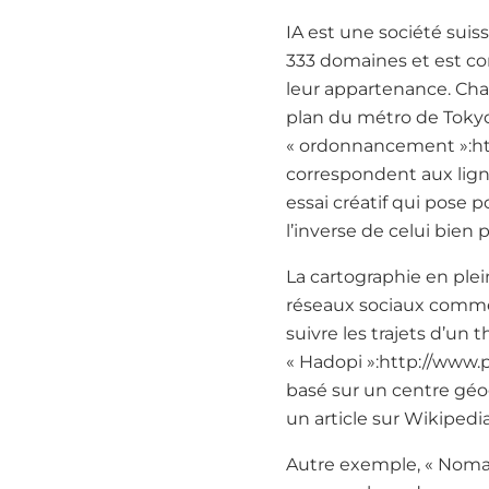
IA est une société suis
333 domaines et est con
leur appartenance. Cha
plan du métro de Tokyo
« ordonnancement »:htt
correspondent aux lign
essai créatif qui pose
l’inverse de celui bien
La cartographie en ple
réseaux sociaux comme 
suivre les trajets d’un 
« Hadopi »:http://www
basé sur un centre géog
un article sur Wikiped
Autre exemple, « Nomao