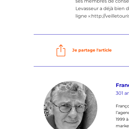
ses membres de conseil
Levasseur a déjà bien 
ligne »:http://veilletou
Je partage l'article
Fran
301 ar
Franço
l’agen
1999 à
market