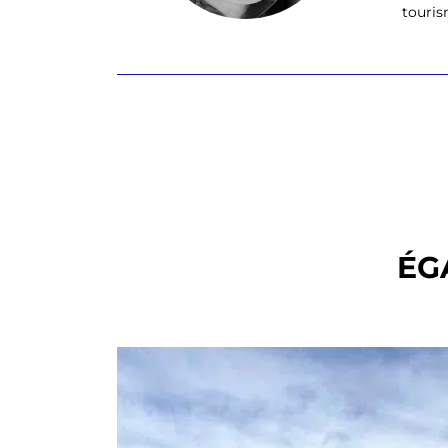
tourism
ÉG