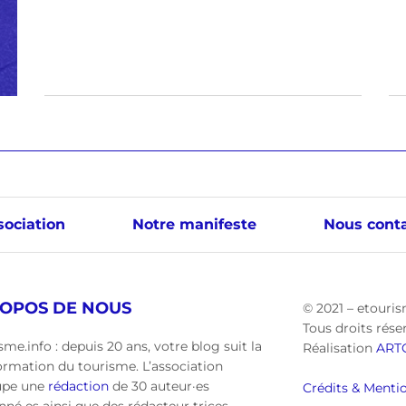
sociation
Notre manifeste
Nous conta
ROPOS DE NOUS
© 2021 – etouris
Tous droits rése
sme.info : depuis 20 ans, votre blog suit la
Réalisation
ART
ormation du tourisme. L’association
upe une
rédaction
de 30 auteur·es
Crédits & Mentio