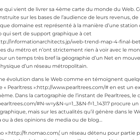
se qui vient de livrer sa 4ème carte du monde du Web. Ce
struite sur les bases de l’audience de leurs revenus, de
que domaine est représenté à la manière d’une station de
 qui sert de support graphique à cet
p://informationarchitects.jp/web-trend-map-4-final-beta
es du métro et n’ont strictement rien à voir avec le mo
 pour un temps très bref la géographie d’un Net en mou
 physique d’un réseau métropolitain.
ine évolution dans le Web comme en témoignent quelque
« Pearltress »:http://www.pearltrees.com/# en est un e
thème. Dans la cartographie de l’instant de Pearltrees, le
.pearltrees.com/#N-w=y&N-u=1_3&N-f=1_14317 procure un
raphique, mais sur les actualités qu’il génère dans le We
ia ou à des opinions de media ou de blog…
 »:http://fr.nomao.com/, un réseau détenu pour partie p