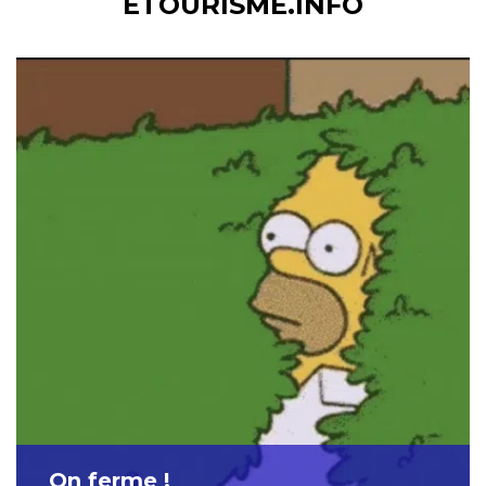
ETOURISME.INFO
On ferme !